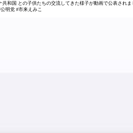
ワナ共和国 との 子供たちの交流してきた様子が 動画で公表されま
明党 #市来えみこ