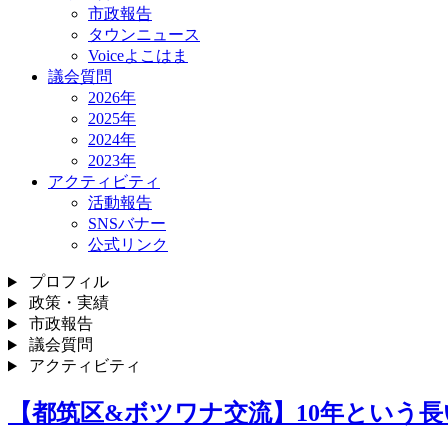
市政報告
タウンニュース
Voiceよこはま
議会質問
2026年
2025年
2024年
2023年
アクティビティ
活動報告
SNSバナー
公式リンク
プロフィル
政策・実績
市政報告
議会質問
アクティビティ
【都筑区&ボツワナ交流】10年という長