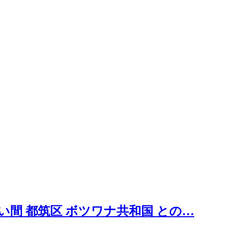
い間 都筑区 ボツワナ共和国 との…