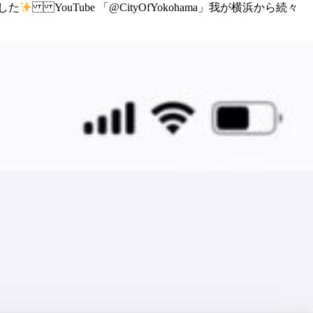
した
YouTube 「@CityOfYokohama」 我が横浜から 続々