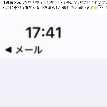
【都筑区&ボツワナ交流】 10年という長い間 #都筑区 #ボツ
と時代を担う青年が育つ 素晴らしい取組みと思います
#公