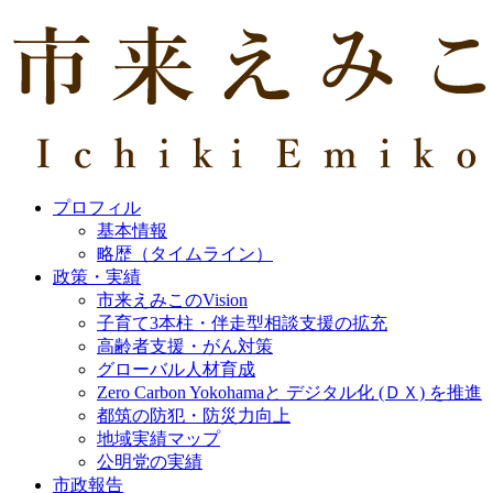
プロフィル
基本情報
略歴（タイムライン）
政策・実績
市来えみこのVision
子育て3本柱・伴走型相談支援の拡充
高齢者支援・がん対策
グローバル人材育成
Zero Carbon Yokohamaと デジタル化 (ＤＸ) を推進
都筑の防犯・防災力向上
地域実績マップ
公明党の実績
市政報告