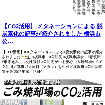
【CO2活用】 メタネーションによる 脱
炭素化の記事が紹介されました 横浜市
公…
【CO2活用】 #メタネーション による#脱炭素化 の記事が紹介
されました
#横浜市 #公明党 #横浜市議会 #都筑区
#市来えみこ #女性議員 #公明党がいる安心 ごみ焼却場のＣＯ
２活用／都市ガス原料（メタン）を生成／横浜市 #公明新聞
電子版 2023年10月18日付