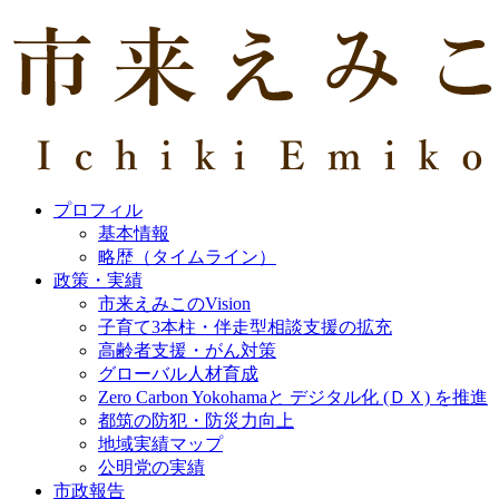
プロフィル
基本情報
略歴（タイムライン）
政策・実績
市来えみこのVision
子育て3本柱・伴走型相談支援の拡充
高齢者支援・がん対策
グローバル人材育成
Zero Carbon Yokohamaと デジタル化 (ＤＸ) を推進
都筑の防犯・防災力向上
地域実績マップ
公明党の実績
市政報告