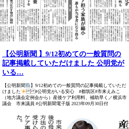
【公明新聞 】9/12初めての一般質問の
記事掲載していただけました 公明党が
いる…
【公明新聞
】 9/12初めての 一般質問の記事掲載して いただ
けました
#公明党がいる安心 #都筑区 #市来えみこ
（地方議会定例会から）産後ケア利用料、補助早く／横浜市
議会 市来議員 #公明新聞電子版 2023年09月30日付