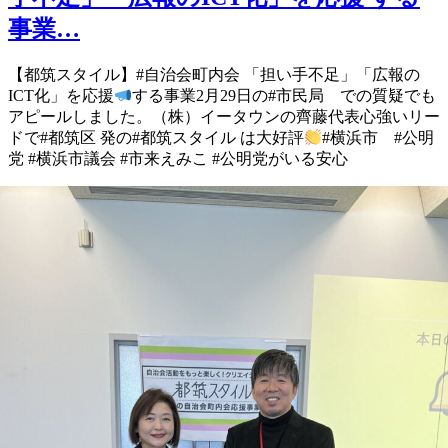
事業…
【都筑スタイル】 #自治会町内会 「担い手不足」 「広報の
ICT化」を 応援
する事業 2月29日の #市民局 での質疑でも
アピールしました。 （株）イータウンの齊藤代表 心強いリー
ドで #都筑区 発の #都筑スタイル は 大好評
#横浜市 #公明
党 #横浜市議会 #市来えみこ #公明党がいる安心