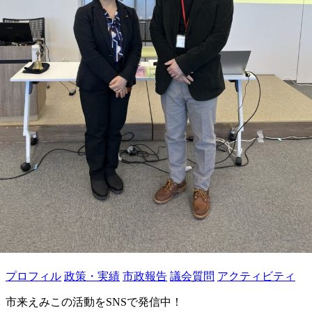
プロフィル
政策・実績
市政報告
議会質問
アクティビティ
市来えみこの活動をSNSで発信中！