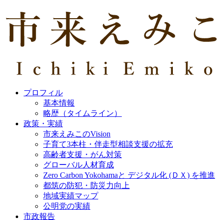
プロフィル
基本情報
略歴（タイムライン）
政策・実績
市来えみこのVision
子育て3本柱・伴走型相談支援の拡充
高齢者支援・がん対策
グローバル人材育成
Zero Carbon Yokohamaと デジタル化 (ＤＸ) を推進
都筑の防犯・防災力向上
地域実績マップ
公明党の実績
市政報告