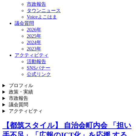
市政報告
タウンニュース
Voiceよこはま
議会質問
2026年
2025年
2024年
2023年
アクティビティ
活動報告
SNSバナー
公式リンク
プロフィル
政策・実績
市政報告
議会質問
アクティビティ
【都筑スタイル】 自治会町内会 「担い
手不足」「広報のICT化」を応援 する