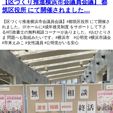
【区づくり推進横浜市会議員会議】 都
筑区役所 にて開催されました…
【区づくり推進横浜市会議員会議】 #都筑区役所 にて開催さ
れました。 1Fホールに #成年後見制度 をサポートして下さ
る #行政書士 の無料相談コーナーが ありました。 #おひとりさ
ま 問題へも 取組みたいです。 #横浜市 #公明党 #横浜市議会
#市来えみこ #女性議員 #公明党がいる安心