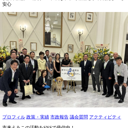
安心
プロフィル
政策・実績
市政報告
議会質問
アクティビティ
市来えみこの活動をSNSで発信中！