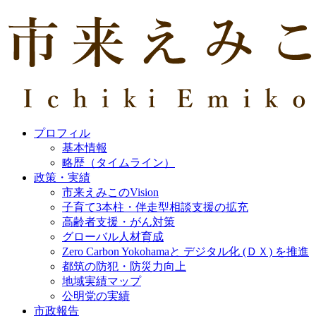
プロフィル
基本情報
略歴（タイムライン）
政策・実績
市来えみこのVision
子育て3本柱・伴走型相談支援の拡充
高齢者支援・がん対策
グローバル人材育成
Zero Carbon Yokohamaと デジタル化 (ＤＸ) を推進
都筑の防犯・防災力向上
地域実績マップ
公明党の実績
市政報告