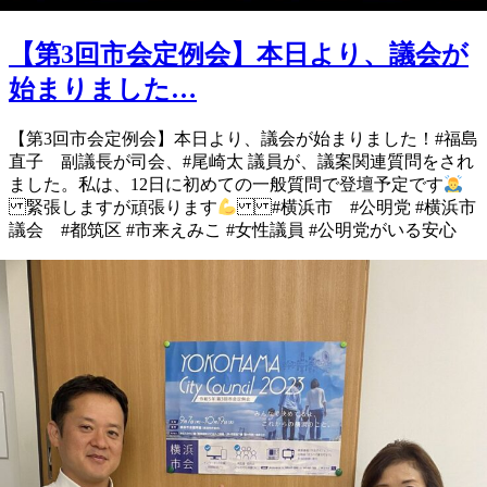
【第3回市会定例会】本日より、議会が
始まりました…
【第3回市会定例会】 本日より、議会が始まりました！ #福島
直子 副議長が司会、 #尾崎太 議員が、議案関連質問を され
ました。 私は、12日に初めての一般質問で 登壇予定です
緊張しますが頑張ります
#横浜市 #公明党 #横浜市
議会 #都筑区 #市来えみこ #女性議員 #公明党がいる安心