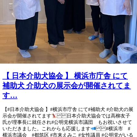
【 日本介助犬協会 】 横浜市庁舎 にて
補助犬 介助犬の展示会が開催されてま
す…
【#日本介助犬協会 】 #横浜市庁舎 にて #補助犬 #介助犬 の展
示会が開催されてます
日本介助犬協会では高柳友子
氏が 理事長に就任され #公明党横浜市議団 も お祝いさせて
いただきました。 これからも応援します
#横浜市 #
横浜市議会 #都筑区 #市来えみこ #女性議員 #公明党がいる