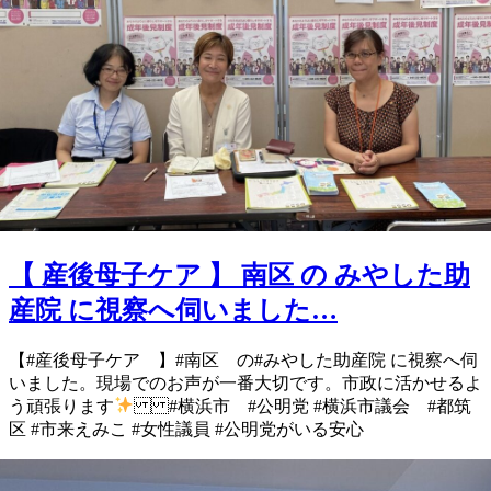
【 産後母子ケア 】 南区 の みやした助
産院 に視察へ伺いました…
【#産後母子ケア 】 #南区 の #みやした助産院 に視察へ伺
いました。 現場でのお声が一番大切です。 市政に活かせるよ
う頑張ります
#横浜市 #公明党 #横浜市議会 #都筑
区 #市来えみこ #女性議員 #公明党がいる安心