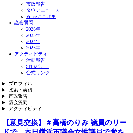
市政報告
タウンニュース
Voiceよこはま
議会質問
2026年
2025年
2024年
2023年
アクティビティ
活動報告
SNSバナー
公式リンク
プロフィル
政策・実績
市政報告
議会質問
アクティビティ
【意見交換】＃高橋のりみ 議員のリー
ドで、本日横浜市議会女性議員で党を