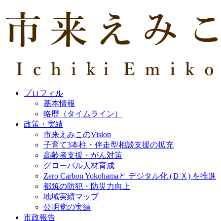
プロフィル
基本情報
略歴（タイムライン）
政策・実績
市来えみこのVision
子育て3本柱・伴走型相談支援の拡充
高齢者支援・がん対策
グローバル人材育成
Zero Carbon Yokohamaと デジタル化 (ＤＸ) を推進
都筑の防犯・防災力向上
地域実績マップ
公明党の実績
市政報告