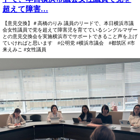
超えて障害…
【意見交換】 ＃高橋のりみ 議員の リードで、本日 横浜市議
会女性議員で 党を超えて 障害児を育てている シングルマザー
との 意見交換会を実施 横浜市でサポートできること 声を上げ
ていければと思います #公明党 #横浜市議会 #都筑区 #市
来えみこ #女性議員