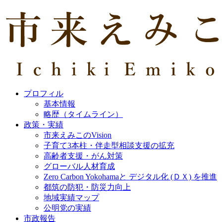
プロフィル
基本情報
略歴（タイムライン）
政策・実績
市来えみこのVision
子育て3本柱・伴走型相談支援の拡充
高齢者支援・がん対策
グローバル人材育成
Zero Carbon Yokohamaと デジタル化 (ＤＸ) を推進
都筑の防犯・防災力向上
地域実績マップ
公明党の実績
市政報告