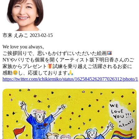
市来 えみこ
2023-02-15
We love you always。
ご挨拶回りで、思いもかけずにいただいた絵画
NYやパリでも個展を開くアーティスト坂下明日香さんのご
家族からプレゼント
試練を乗り越えご活躍されるお姿に
感動
し、応援しております
https://twitter.com/ichikiemiko/status/1625845262077026312/photo/1