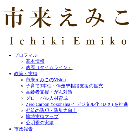
プロフィル
基本情報
略歴（タイムライン）
政策・実績
市来えみこのVision
子育て3本柱・伴走型相談支援の拡充
高齢者支援・がん対策
グローバル人材育成
Zero Carbon Yokohamaと デジタル化 (ＤＸ) を推進
都筑の防犯・防災力向上
地域実績マップ
公明党の実績
市政報告