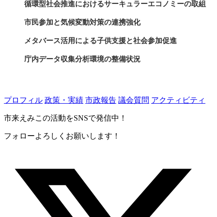
循環型社会推進におけるサーキュラーエコノミーの取組
市民参加と気候変動対策の連携強化
メタバース活用による子供支援と社会参加促進
庁内データ収集分析環境の整備状況
ネーミングライツ導入施設増加の背景
指定管理者制度における修繕の役割分担
プロフィル
政策・実績
市政報告
議会質問
アクティビティ
横浜移住サイトの新コンテンツ反響
市来えみこの活動をSNSで発信中！
男女共同参画と防災における女性の役割
フォローよろしくお願いします！
女性デジタル人材育成事業の進展状況
包括的性教育推進と次期行動計画の展望