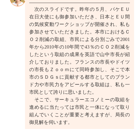
次のスライドです。昨年の５月、パケＥＵ
在日大使にも御参加いただき、日本とＥＵ間
の気候変動ワークショップが開催され、私も
参加させていただきました。本市におけるＣ
Ｏ２削減の取組、市民による分別ごみで2001
年から2010年の10年間で43％のＣＯ２削減を
したという取組の成果を英語で山中市長が紹
介しておりました。フランスの市長やドイツ
の市長もＺｏｏｍにて同時参加し、そこで本
市のＳＤＧｓに貢献する都市としてのブラン
ド力や市民力をアピールする取組は、私も一
市民として誇りに思いました。
そこで、サーキュラーエコノミーの取組を
進めるに当たっては市民と一体になって取り
組んでいくことが重要と考えますが、局長の
御見解を伺います。