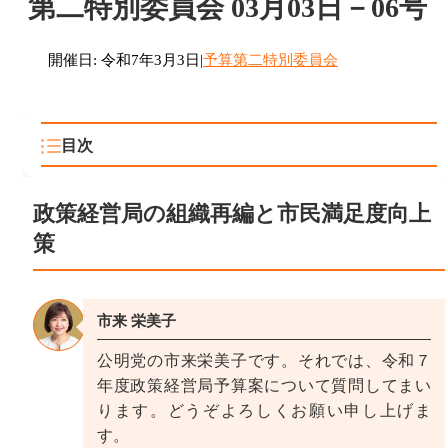
第二特別委員会 03月03日－06号
開催日: 令和7年3月3日
|
予算第二特別委員会
目次
政策経営局の組織再編と市民満足度向上
政策経営局の組織再編と市民満足度向上策
策
循環型社会推進におけるサーキュラーエコノミーの
取組
市来 栄美子
市民参加と気候変動対策の連携強化
公明党の市来栄美子です。それでは、令和７
メタバース活用による子供支援と社会参加促進
年度政策経営局予算案について質問してまい
庁内データ収集分析環境の整備状況
ります。どうぞよろしくお願い申し上げま
す。
ネーミングライツ導入施設増加の背景