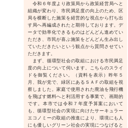
令和６年度より政策局から政策経営局へと
指定管理者制度における修繕の役割分担
組織が変わり、市民満足度の向上のため、区
局を横断した施策を経営的な視点から打ち出
横浜移住サイトの新コンテンツ反響
す局へ再編成されたと期待しております。デ
男女共同参画と防災における女性の役割
ータで効率化できるものはどんどん進めてい
ただき、市民が喜ぶ施策をどんどん生み出し
女性デジタル人材育成事業の進展状況
ていただきたいという観点から質問させてい
ただきます。
包括的性教育推進と次期行動計画の展望
まず、循環型社会の取組における市民満足
度の向上について伺います。こちらのスライ
ドを御覧ください。（資料を表示）昨年５
月、我が党で、緑区にあるＳＡＦの取組を視
察しました。家庭で使用された廃油を飛行機
を飛ばす燃料へと利活用する事業で、画期的
です。本市では令和７年度予算案において
も、循環型社会の実現に向けたサーキュラー
エコノミーの取組の推進により、環境にも人
にも優しいグリーン社会の実現につなげると