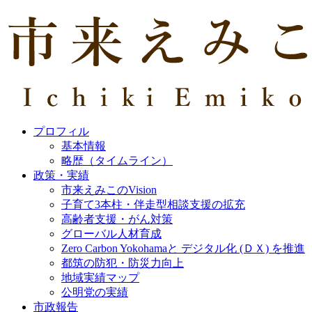
プロフィル
基本情報
略歴（タイムライン）
政策・実績
市来えみこのVision
子育て3本柱・伴走型相談支援の拡充
高齢者支援・がん対策
グローバル人材育成
Zero Carbon Yokohamaと デジタル化 (ＤＸ) を推進
都筑の防犯・防災力向上
地域実績マップ
公明党の実績
市政報告