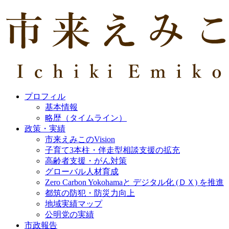
プロフィル
基本情報
略歴（タイムライン）
政策・実績
市来えみこのVision
子育て3本柱・伴走型相談支援の拡充
高齢者支援・がん対策
グローバル人材育成
Zero Carbon Yokohamaと デジタル化 (ＤＸ) を推進
都筑の防犯・防災力向上
地域実績マップ
公明党の実績
市政報告