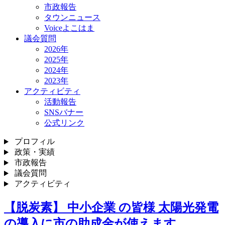
市政報告
タウンニュース
Voiceよこはま
議会質問
2026年
2025年
2024年
2023年
アクティビティ
活動報告
SNSバナー
公式リンク
プロフィル
政策・実績
市政報告
議会質問
アクティビティ
【脱炭素】 中小企業 の皆様 太陽光発電
の導入に市の助成金が使えます…