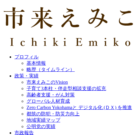
プロフィル
基本情報
略歴（タイムライン）
政策・実績
市来えみこのVision
子育て3本柱・伴走型相談支援の拡充
高齢者支援・がん対策
グローバル人材育成
Zero Carbon Yokohamaと デジタル化 (ＤＸ) を推進
都筑の防犯・防災力向上
地域実績マップ
公明党の実績
市政報告