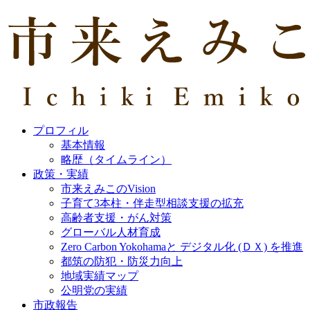
プロフィル
基本情報
略歴（タイムライン）
政策・実績
市来えみこのVision
子育て3本柱・伴走型相談支援の拡充
高齢者支援・がん対策
グローバル人材育成
Zero Carbon Yokohamaと デジタル化 (ＤＸ) を推進
都筑の防犯・防災力向上
地域実績マップ
公明党の実績
市政報告