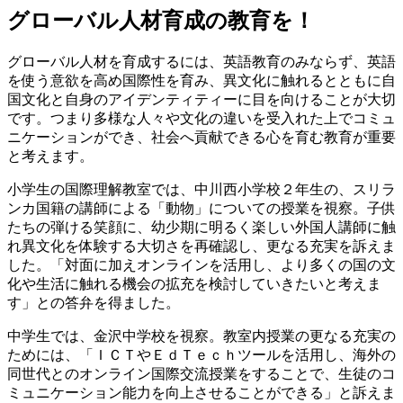
グローバル人材育成の教育を！
グローバル人材を育成するには、英語教育のみならず、英語
を使う意欲を高め国際性を育み、異文化に触れるとともに自
国文化と自身のアイデンティティーに目を向けることが大切
です。つまり多様な人々や文化の違いを受入れた上でコミュ
ニケーションができ、社会へ貢献できる心を育む教育が重要
と考えます。
小学生の国際理解教室では、中川西小学校２年生の、スリラ
ンカ国籍の講師による「動物」についての授業を視察。子供
たちの弾ける笑顔に、幼少期に明るく楽しい外国人講師に触
れ異文化を体験する大切さを再確認し、更なる充実を訴えま
した。「対面に加えオンラインを活用し、より多くの国の文
化や生活に触れる機会の拡充を検討していきたいと考えま
す」との答弁を得ました。
中学生では、金沢中学校を視察。教室内授業の更なる充実の
ためには、「ＩＣＴやＥｄＴｅｃｈツールを活用し、海外の
同世代とのオンライン国際交流授業をすることで、生徒のコ
ミュニケーション能力を向上させることができる」と訴えま